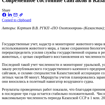
Современное состояние сайгаков в Каза
Share
Copied to clipboard
Авторы: Кертиев В.В. РГКП «ПО Охотзоопром» (Казахстан); А
Государственные учет, кадастр и мониторинг животного мира 
использованием животного мира, а также сохранения биологич
перераспределить усилия службы государственной охраны в ре
животных, с целью скорейшего восстановления их численности
Последний такой учет численности и мониторинг уральской, ус
заказу республиканского государственного казенного предпри
сайгаков, и силами специалистов Казахстанской ассоциации с
летных часов 00 минут. Маршруты учетов планировались заран
они вносились в полетный навигатор воздушного судна.
Результаты проведенных работ показали, что благодаря прини
в последние три года остается стабильно положительной. Численн
максимальную численность периода Казахской ССР в 1 млн. 20