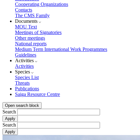
Cooperating Organizations
Contacts
The CMS Family
Documents
MOU Text
Meetings of Signatories
Other meetings
National reports
Medium Term International Work Programmes
Guidelines
Activities
Activities
Species
Species List
Threats
Publications
Saiga Resource Centre
Open search block
Search
Search