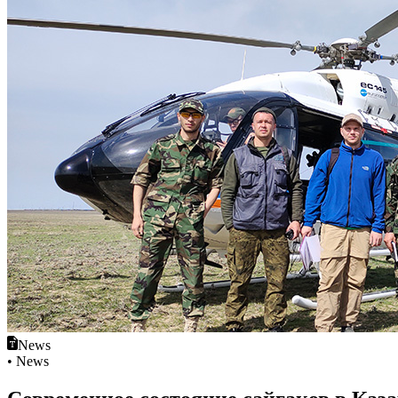
News
• News