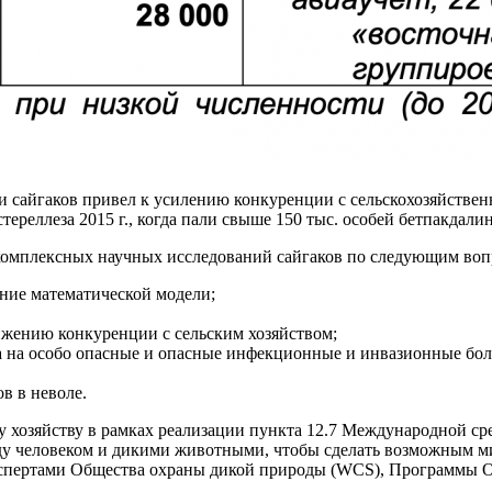
сти сайгаков привел к усилению конкуренции с сельскохозяйств
ереллеза 2015 г., когда пали свыше 150 тыс. особей бетпакдали
 комплексных научных исследований сайгаков по следующим воп
ние математической модели;
ижению конкуренции с сельским хозяйством;
а на особо опасные и опасные инфекционные и инвазионные боле
в в неволе.
 хозяйству в рамках реализации пункта 12.7 Международной ср
ду человеком и дикими животными, чтобы сделать возможным м
экспертами Общества охраны дикой природы (WCS), Программы