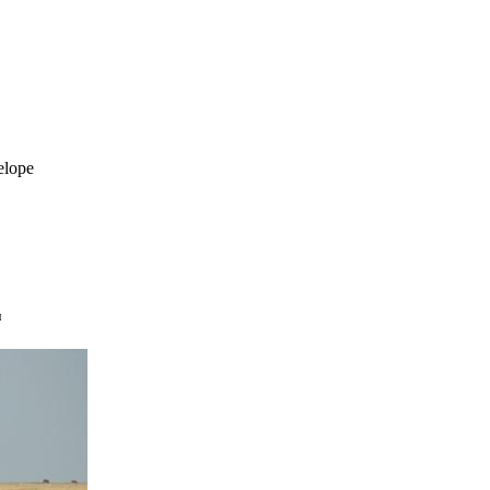
elope
и