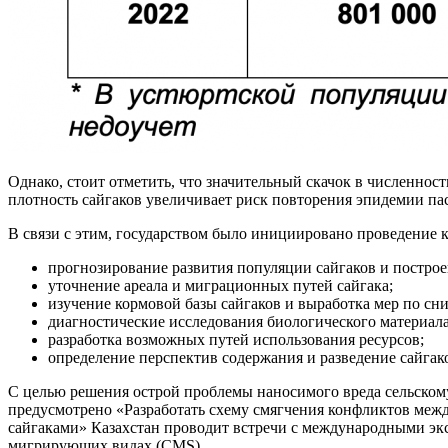
Однако, стоит отметить, что значительный скачок в численно
плотность сайгаков увеличивает риск повторения эпидемии паст
В связи с этим, государством было инициировано проведение
прогнозирование развития популяции сайгаков и построе
уточнение ареала и миграционных путей сайгака;
изучение кормовой базы сайгаков и выработка мер по сн
диагностические исследования биологического материал
разработка возможных путей использования ресурсов;
определение перспектив содержания и разведение сайгако
С целью решения острой проблемы наносимого вреда сельскому
предусмотрено «Разработать схему смягчения конфликтов меж
сайгаками» Казахстан проводит встречи с международными 
мигрирующих видах (CMS).