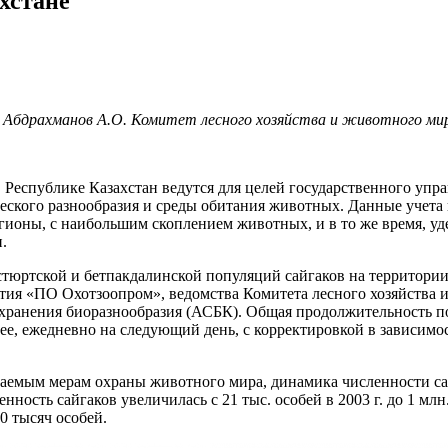
хстане
бдрахманов А.О. Комитет лесного хозяйства и животного мира
в Республике Казахстан ведутся для целей государственного уп
еского разнообразия и среды обитания животных. Данные учета
гионы, с наибольшим скоплением животных, и в то же время, у
.
тюртской и бетпакдалинской популяций сайгаков на территории К
ятия «ПО Охотзоопром», ведомства Комитета лесного хозяйства
охранения биоразнообразия (АСБК). Общая продолжительность по
ее, ежедневно на следующий день, с корректировкой в зависим
маемым мерам охраны животного мира, динамика численности са
ость сайгаков увеличилась с 21 тыс. особей в 2003 г. до 1 млн. 
0 тысяч особей.