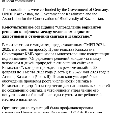
of local communities.
The consultations were co-funded by the Government of Germany,
UNDP Kazakhstan, the Government of Kazakhstan and the
Association for the Conservation of Biodiversity of Kazakhstan.
Консультативное совещание “Определение вариантов
решения конфликта между человеком и дикими
животными в отношении сайгака в Казахстане.”
В соответствии с мандатом, предоставленным СМРП 2021-
2025, и в ответ на просьбу Правительства Казахстана,
Секретариат КМВ организовал многосторонние консультации
под названием "Определение решений конфликта между
человеком и дикой природой в отношении сайгака в
Казахстане", которые проходили в режиме онлайн с 28
февраля по 1 марта 2023 года (Часть I) и 25-27 мая 2023 года в
Астане, Казахстан (Часть II). Целью консультаций было
обсуждение проблемы роста численности сайгака в
Казахстане и разработка стратегии для национальных властей
по сохранению сайгака и устойчивому управлению его
популяциями на ближайшие годы с учетом потребностей
местного населения.
Организация консультаций была профинансирована
совместно Правительством Германии, ПРООН Казахстан,